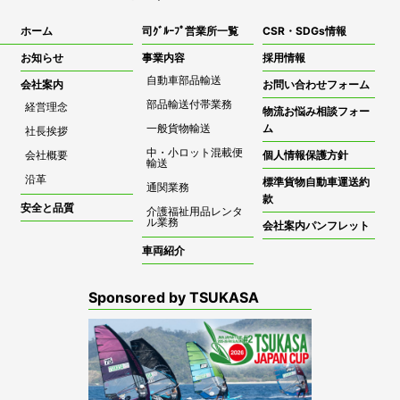
ホーム
司ｸﾞﾙｰﾌﾟ営業所一覧
CSR・SDGs情報
お知らせ
事業内容
採用情報
自動車部品輸送
会社案内
お問い合わせフォーム
部品輸送付帯業務
経営理念
物流お悩み相談フォー
一般貨物輸送
ム
社長挨拶
中・小ロット混載便
会社概要
個人情報保護方針
輸送
沿革
標準貨物自動車運送約
通関業務
款
安全と品質
介護福祉用品レンタ
ル業務
会社案内パンフレット
車両紹介
Sponsored by TSUKASA