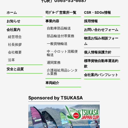
代表）0565-53-6687
ホーム
司ｸﾞﾙｰﾌﾟ営業所一覧
CSR・SDGs情報
お知らせ
事業内容
採用情報
自動車部品輸送
会社案内
お問い合わせフォーム
部品輸送付帯業務
経営理念
物流お悩み相談フォー
一般貨物輸送
ム
社長挨拶
中・小ロット混載便
会社概要
個人情報保護方針
輸送
沿革
標準貨物自動車運送約
通関業務
款
安全と品質
介護福祉用品レンタ
ル業務
会社案内パンフレット
車両紹介
Sponsored by TSUKASA