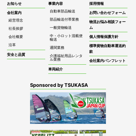
お知らせ
事業内容
採用情報
自動車部品輸送
会社案内
お問い合わせフォーム
部品輸送付帯業務
経営理念
物流お悩み相談フォー
一般貨物輸送
ム
社長挨拶
中・小ロット混載便
会社概要
個人情報保護方針
輸送
沿革
標準貨物自動車運送約
通関業務
款
安全と品質
介護福祉用品レンタ
ル業務
会社案内パンフレット
車両紹介
Sponsored by TSUKASA