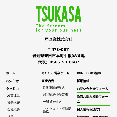
司企業株式会社
〒473-0911
愛知県豊田市本町中根98番地
代表）0565-53-6687
ホーム
司ｸﾞﾙｰﾌﾟ営業所一覧
CSR・SDGs情報
お知らせ
事業内容
採用情報
自動車部品輸送
会社案内
お問い合わせフォーム
部品輸送付帯業務
経営理念
物流お悩み相談フォー
一般貨物輸送
ム
社長挨拶
中・小ロット混載便
会社概要
個人情報保護方針
輸送
沿革