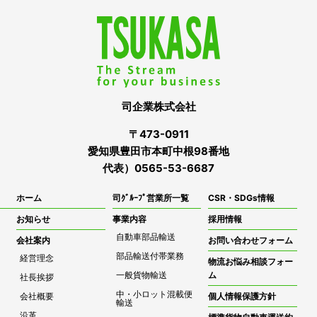
司企業株式会社
〒473-0911
愛知県豊田市本町中根98番地
代表）0565-53-6687
ホーム
司ｸﾞﾙｰﾌﾟ営業所一覧
CSR・SDGs情報
お知らせ
事業内容
採用情報
自動車部品輸送
会社案内
お問い合わせフォーム
部品輸送付帯業務
経営理念
物流お悩み相談フォー
一般貨物輸送
ム
社長挨拶
中・小ロット混載便
会社概要
個人情報保護方針
輸送
沿革