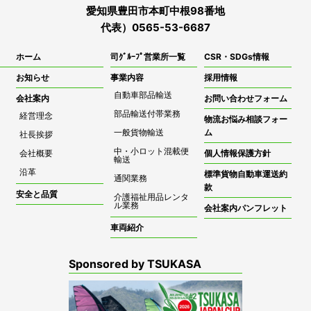
愛知県豊田市本町中根98番地
代表）0565-53-6687
ホーム
司ｸﾞﾙｰﾌﾟ営業所一覧
CSR・SDGs情報
お知らせ
事業内容
採用情報
自動車部品輸送
会社案内
お問い合わせフォーム
部品輸送付帯業務
経営理念
物流お悩み相談フォー
一般貨物輸送
ム
社長挨拶
中・小ロット混載便
会社概要
個人情報保護方針
輸送
沿革
標準貨物自動車運送約
通関業務
款
安全と品質
介護福祉用品レンタ
ル業務
会社案内パンフレット
車両紹介
Sponsored by TSUKASA